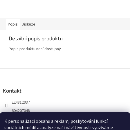
Popis
Diskuze
Detailní popis produktu
Popis produktu není dostupný
Z
á
p
a
Kontakt
t
224812937
í
604207048
K personalizaci obsahu a reklam, poskytování funkcí
sociálních médií a analýze naší návštěvnosti využíváme