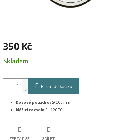
350 Kč
Měrná
Skladem
cena:
Přidat do košíku
Kovové pouzdro:
Ø 100 mm
Měřicí rozsah:
0 - 120 °C
ZEPTAT SE
SDÍLET