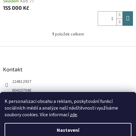
Skladem
Kód:
77
155 000 Kč
7
položek celkem
O
v
l
Z
á
á
d
p
a
a
Kontakt
c
t
í
224812937
í
p
r
604207048
v
k
K personalizaci obsahu a reklam, poskytování funkcí
y
sociálních médií a analýze naší návštěvnosti využíváme
v
soubory cookies. Více informací
zde
.
ý
p
Vytvořil Shoptet
i
Nastavení
s