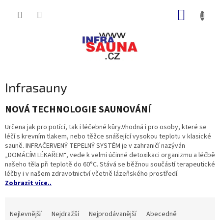
Přejít
NÁKUP
na
obsah
KOŠÍK
Infrasauny
NOVÁ TECHNOLOGIE SAUNOVÁNÍ
Určena jak pro potící, tak i léčebné kůry.Vhodná i pro osoby, které se
léčí s krevním tlakem, nebo těžce snášející vysokou teplotu v klasické
sauně. INFRAČERVENÝ TEPELNÝ SYSTÉM je v zahraničí nazýván
„DOMÁCÍM LÉKAŘEM“, vede k velmi účinné detoxikaci organizmu a léčbě
našeho těla při teplotě do 60°C. Stává se běžnou součástí terapeutické
léčby i v našem zdravotnictví včetně lázeňského prostředí.
Zobrazit více..
Ř
a
Nejlevnější
Nejdražší
Nejprodávanější
Abecedně