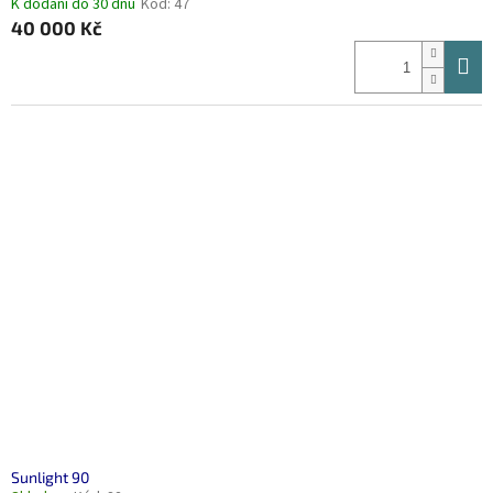
K dodání do 30 dnů
Kód:
47
40 000 Kč
Sunlight 90