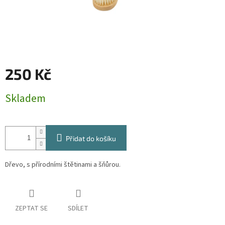
250 Kč
Měrná
Skladem
cena:
Přidat do košíku
Dřevo, s přírodními štětinami a šňůrou.
ZEPTAT SE
SDÍLET