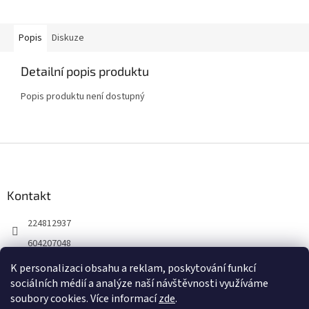
Popis
Diskuze
Detailní popis produktu
Popis produktu není dostupný
Z
á
p
a
Kontakt
t
224812937
í
604207048
K personalizaci obsahu a reklam, poskytování funkcí
sociálních médií a analýze naší návštěvnosti využíváme
soubory cookies. Více informací
zde
.