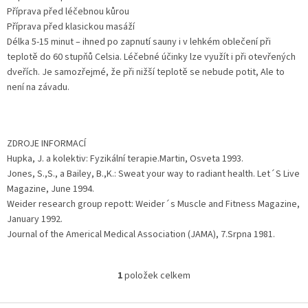
Příprava před léčebnou kůrou
Příprava před klasickou masáží
Délka 5-15 minut – ihned po zapnutí sauny i v lehkém oblečení při
teplotě do 60 stupňů Celsia. Léčebné účinky lze využít i při otevřených
dveřích. Je samozřejmé, že při nižší teplotě se nebude potit, Ale to
není na závadu.
ZDROJE INFORMACÍ
Hupka, J. a kolektiv: Fyzikální terapie.Martin, Osveta 1993.
Jones, S.,S., a Bailey, B.,K.: Sweat your way to radiant health. Let´S Live
Magazine, June 1994.
Weider research group repott: Weider´s Muscle and Fitness Magazine,
January 1992.
Journal of the Americal Medical Association (JAMA), 7.Srpna 1981.
1
položek celkem
O
v
l