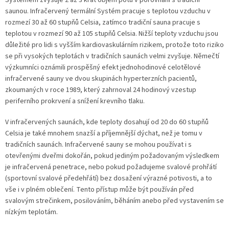
saunou. Infračervený termální Systém pracuje s teplotou vzduchu v
rozmezí 30 až 60 stupňů Celsia, zatímco tradiční sauna pracuje s
teplotou v rozmezí 90 až 105 stupňů Celsia. Nižší teploty vzduchu jsou
důležité pro lidi s vyšším kardiovaskulárním rizikem, protože toto riziko
se při vysokých teplotách v tradičních saunách velmi zvyšuje. Němečtí
výzkumníci oznámili prospěšný efekt jednohodinové celotělové
infračervené sauny ve dvou skupinách hyperterzních pacientů,
zkoumaných v roce 1989, který zahrnoval 24 hodinový vzestup
periferního prokrvení a snížení krevního tlaku.
V infračervených saunách, kde teploty dosahují od 20 do 60 stupňů
Celsia je také mnohem snazší a příjemnější dýchat, než je tomu v
tradičních saunách. Infračervené sauny se mohou používat i s
otevřenými dveřmi dokořán, pokud jediným požadovaným výsledkem
je infračervená penetrace, nebo pokud požadujeme svalové prohřátí
(sportovní svalové předehřátí) bez dosažení výrazné potivosti, a to
vše i v plném oblečení. Tento přístup může být používán před
svalovým strečinkem, posilováním, běháním anebo před vystavením se
nízkým teplotám.