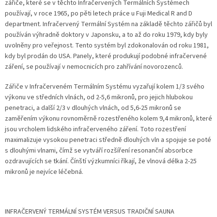
zářiče, které se v těchto Infračervených Termálních Systémech
používají, v roce 1965, po pěti letech práce u Fuji Medical R and D
department. Infračervený Termální Systém na základě těchto zářičů byl
používán výhradně doktory v Japonsku, a to až do roku 1979, kdy byly
uvolněny pro veřejnost. Tento systém byl zdokonalován od roku 1981,
kdy byl prodán do USA. Panely, které produkují podobné infračervené
záření, se používají v nemocnicích pro zahřívání novorozenců.
Zářiče v Infračerveném Termálním Systému vyzařují kolem 1/3 svého
výkonu ve středních vlnách, od 2-5,6 mikronů, pro jejich hlubokou
penetraci, a další 2/3 v dlouhých vlnách, od 5,6-25 mikronů se
zaměřením výkonu rovnoměrně rozestřeného kolem 9,4 mikronů, které
jsou vrcholem lidského infračerveného záření. Toto rozestření
maximalizuje vysokou penetraci středně dlouhých vln a spojuje se poté
s dlouhými vlnami, čímž se vytváří rozšíření resonanční absorbce
ozdravujících se tkání. Čínští výzkumníci říkají, že vlnová délka 2-25
mikronů je nejvíce léčebná.
INFRAČERVENÝ TERMÁLNÍ SYSTÉM VERSUS TRADIČNÍ SAUNA