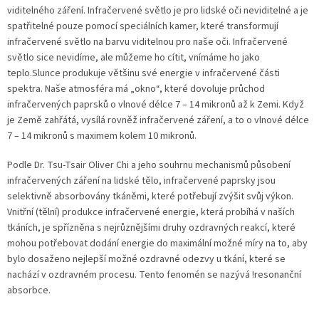
viditelného záření. Infračervené světlo je pro lidské oči neviditelné a je
spatřitelné pouze pomocí speciálních kamer, které transformují
infračervené světlo na barvu viditelnou pro naše oči. Infračervené
světlo sice nevidíme, ale můžeme ho cítit, vnímáme ho jako
teplo.Slunce produkuje většinu své energie v infračervené části
spektra. Naše atmosféra má „okno“, které dovoluje průchod
infračervených paprsků o vlnové délce 7 – 14 mikronů až k Zemi. Když
je Země zahřátá, vysílá rovněž infračervené záření, a to o vlnové délce
7 – 14 mikronů s maximem kolem 10 mikronů.
Podle Dr. Tsu-Tsair Oliver Chi a jeho souhrnu mechanismů působení
infračervených záření na lidské tělo, infračervené paprsky jsou
selektivně absorbovány tkáněmi, které potřebují zvýšit svůj výkon.
Vnitřní (tělní) produkce infračervené energie, která probíhá v naších
tkáních, je spřízněna s nejrůznějšími druhy ozdravných reakcí, které
mohou potřebovat dodání energie do maximální možné míry na to, aby
bylo dosaženo nejlepší možné ozdravné odezvy u tkání, které se
nachází v ozdravném procesu. Tento fenomén se nazývá !resonanční
absorbce.