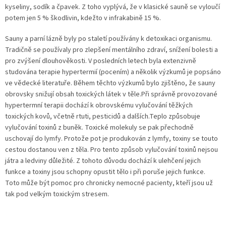
kyseliny, sodík a čpavek. Z toho vyplývá, že v klasické sauně se vyloučí
potem jen 5 % škodlivin, kdežto v infrakabině 15 %.
Sauny a parní lázně byly po staletí používány k detoxikaci organismu.
Tradičně se používaly pro zlepšení mentálního zdraví, snížení bolesti a
pro zvýšení dlouhověkosti. V posledních letech byla extenzivně
studována terapie hypertermií (pocením) a několik výzkumů je popsáno
ve vědecké literatuře. Během těchto výzkumů bylo zjištěno, že sauny
obrovsky snižují obsah toxických látek v těle.Při správně provozované
hypertermní terapii dochází k obrovskému vylučování těžkých
toxických kovů, včetně rtuti, pesticidů a dalších.Teplo způsobuje
vylučování toxinů z buněk. Toxické molekuly se pak přechodně
uschovají do lymfy. Protože pot je produkován z lymfy, toxiny se touto
cestou dostanou ven z těla. Pro tento způsob vylučování toxinů nejsou
játra a ledviny důležité. Z tohoto důvodu dochází k ulehčení jejich
funkce a toxiny jsou schopny opustit tělo i při poruše jejich funkce.
Toto může být pomoc pro chronicky nemocné pacienty, kteří jsou už
tak pod velkým toxickým stresem.