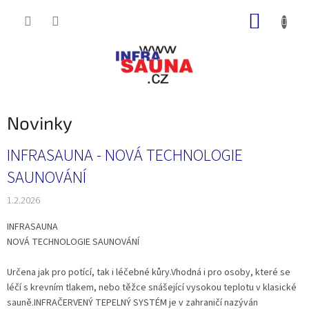
Přejít
NÁKUP
na
obsah
KOŠÍK
Novinky
V
INFRASAUNA - NOVÁ TECHNOLOGIE
ý
SAUNOVÁNÍ
p
i
1.2.2026
s
č
INFRASAUNA
l
NOVÁ TECHNOLOGIE SAUNOVÁNÍ
á
n
Určena jak pro potící, tak i léčebné kůry.Vhodná i pro osoby, které se
k
léčí s krevním tlakem, nebo těžce snášející vysokou teplotu v klasické
ů
sauně.INFRAČERVENÝ TEPELNÝ SYSTÉM je v zahraničí nazýván