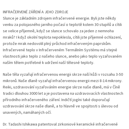
INFRAČERVENÉ ZÁŘENÍ A JEHO ZDROJE
Slunce je základním zdrojem infračervené energie. Byli jste někdy
venku za polojasného jarního počasí o teplotě kolem 30 stupňů a cítili
se velice příjemně, když se slunce schovalo za jeden z nemnoha
mraků? I když okolní teplota nepoklesla, cítili jste příjemné ochlazení,
protože mrak nedovolil plný průchod infračerveným paprskům.
Infračervené teplo v Infračerveném Termálním Systému má stejné
vlastnosti jako teplo z našeho slunce, anebo jako teplo vyzařovaném
naším tělem potřebné k udržení naší tělesné teploty.
Naše těla vyzařují infračervenou energii skrze naší kůži v rozsahu 3-50
mikronů. Naše dlaně vyzařují infračervenou energii mezi 8-14 mikrony.
Reiki, uzdravování vyzařováním energie skrze naše dlaně, má v Číně
tradici dlouhou 3000 let a je postavena na uzdravovacích vlastnostech
přírodního infračerveného záření. Indičtí jogíni také doporučují
uzdravování skrze naše dlaně, a to hlavně ve spojitosti s úlevou od
unavených, namáhaných očí.
Dr. Tadashi Ishikawa patentoval zirkoniové keramické infračervené