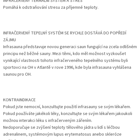
INFRAČERVENÝ TERMÁLNÍ SYSTÉM A STRES
Pomáhá k odstraňování stresu za příjemné teploty.
INFRAČERVENÝ TEPELNÝ SYSTÉM SE RYCHLE DOSTÁVÁ DO POPŘEDÍ
ZÁJMU
Infrasauna představuje novou generaci saun fungující na zcela odlišném
principu než běžné sauny. Mezi těmi, kdo měl možnost vyzkoušet
vynikající vlastnosti tohoto infračerveného tepelného systému byli
sportovci na OH v Atlantě v rove 1996, kde byla infrasauna vyhlášena
saunou pro OH.
KONTRAINDIKACE
Pokud jste nemocní, konzultujte použití infrasauny se svým lékařem.
Pokud používáte jakékoli léky, konzultujte se svým lékařem jakoukoli
možnou interakci léku s infračerveným zářením.
Nedoporučuje se zvýšení teploty tělového jádra u lidí s léčbou
adrenalinem, systémovým lupus erytematosus anebo skleróze