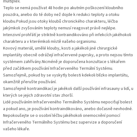
multiplex.
Teplo se nemá používat 48 hodin po akutním poškození kloubního
pouzdra, anebo do té doby než dojde k redukci teploty a otoku
kloubu.Pokud jsou otoky kloubů chronického charakteru, léčba
jakýmkoli zvyšováním teploty nemusí reagovat právě nejlépe.
Intenzivní prohřátí je striktně kontraindikováno při infekcích jakéhokoli
charakteru a v kterémkoli místě našeho organismu.
Kovový materiál, umělé klouby, kosti a jakékoli jiné chirurgické
implantáty obecně odrážejí infračervené paprsky, a proto nejsou tímto
systémem zahřívány.Nicméně je doporučena konzultace s lékařem
před začátkem používání Infračerveného Termální Systému.
Samozřejmě, pokud by se vyskytly bolesti kdekoli blízko implantátu,
okamžitě přerušte používání.
Samozřejmě kontraindikací je jakékoli další používání infrasauny u lidí, u
kterých se jejich zdravotní stav zhorší.
Lidé používáním Infračerveného Termálního Systému nepociťují bolest
a pokud ano, je používání kontraindikováno, anebo dočasně nevhodné.
Nepokoušejte se o osobní léčbu jakéhokoli onemocnění pomocí
Infračerveného Termálního Systému bez supervize a doporučení
vašeho lékaře.