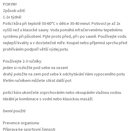
POKYNY
Způsob užití:
1-2x týdně:
Potící kůra při teplotě 50-60°C v délce 30-40 minut. Potivost je až 2x
vyšší než u klasické sauny. Voda pomáhá infračervenému tepelnému
systému při působení. Pijte proto před, při i po sauně. Používejte vodu
nejlepší kvality a v dostatečné míře. Koupel nebo příjemná sprcha před
prohříváním podpoří větší výdej potu.
Používejte 2-3 ručníky:
jeden si rozložte pod sebe na sezení
druhý položte na zem pod sebe k odchytávání Vámi vypoceného potu
třetím ručníkem můžete stírat další pot
potící kúru ukončete osprchováním nebo okoupáním vlažnou vodou.
Ideální je kombinace s vodní nebo klasickou masáží.
Denní použití
Prevence organismu
Příprava ke sportovní činnosti