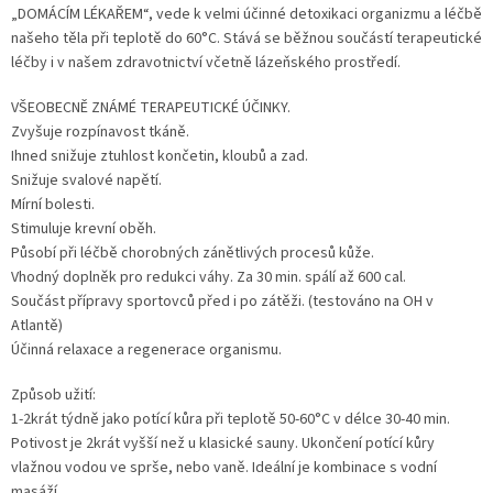
„DOMÁCÍM LÉKAŘEM“, vede k velmi účinné detoxikaci organizmu a léčbě
našeho těla při teplotě do 60°C. Stává se běžnou součástí terapeutické
léčby i v našem zdravotnictví včetně lázeňského prostředí.
VŠEOBECNĚ ZNÁMÉ TERAPEUTICKÉ ÚČINKY.
Zvyšuje rozpínavost tkáně.
Ihned snižuje ztuhlost končetin, kloubů a zad.
Snižuje svalové napětí.
Mírní bolesti.
Stimuluje krevní oběh.
Působí při léčbě chorobných zánětlivých procesů kůže.
Vhodný doplněk pro redukci váhy. Za 30 min. spálí až 600 cal.
Součást přípravy sportovců před i po zátěži. (testováno na OH v
Atlantě)
Účinná relaxace a regenerace organismu.
Způsob užití:
1-2krát týdně jako potící kůra při teplotě 50-60°C v délce 30-40 min.
Potivost je 2krát vyšší než u klasické sauny. Ukončení potící kůry
vlažnou vodou ve sprše, nebo vaně. Ideální je kombinace s vodní
masáží.