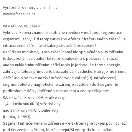
Vyráběné rozměry v cm – š.hl.v:
www.infrasauna.cz
INFRAČERVENÉ ZÁŘENÍ
Vyhřívací kabina znamená skutečně revoluci v možnosti regenerace
organismu za využití terapeutického efektu infračerveného záření. Je
infračervené záření této kabiny skutečně bezpečné?
Není třeba mít obavy. Toto záření nemá nic společného s UV zářením
(odpovědným za spálení kůže při opalování a s poškozením kůže),
anebo nukleárním zářením.Zářící teplo je jednoduše forma energie,
zahřívající tělesa přímo, a to bez zahřívání vzduchu, který je mezi nimi.
Zářící teplo se také nazývá infračervené záření (IR). Infračervený
segment elektromagnetického záření je rozdělen do 3 segmentů
podle vlnové délky (měřené v mikronech) a zde rozlišujeme:
0,07 – 1,4 mikronu (IR-A) krátké vlny
1,4 – 3 mikronu (IR-B) střední vlny
nad 3 mikrony (IR-C) dlouhé vlny
(Hupka, J. 1993)
Segment infračerveného záření se v elektromagnetickém poli nachází
pod červeným světlem, které je nejnižší energetickou složkou