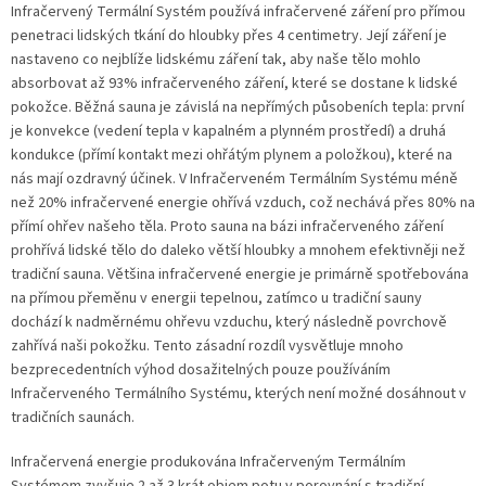
Infračervený Termální Systém používá infračervené záření pro přímou
penetraci lidských tkání do hloubky přes 4 centimetry. Její záření je
nastaveno co nejblíže lidskému záření tak, aby naše tělo mohlo
absorbovat až 93% infračerveného záření, které se dostane k lidské
pokožce. Běžná sauna je závislá na nepřímých působeních tepla: první
je konvekce (vedení tepla v kapalném a plynném prostředí) a druhá
kondukce (přímí kontakt mezi ohřátým plynem a položkou), které na
nás mají ozdravný účinek. V Infračerveném Termálním Systému méně
než 20% infračervené energie ohřívá vzduch, což nechává přes 80% na
přímí ohřev našeho těla. Proto sauna na bázi infračerveného záření
prohřívá lidské tělo do daleko větší hloubky a mnohem efektivněji než
tradiční sauna. Většina infračervené energie je primárně spotřebována
na přímou přeměnu v energii tepelnou, zatímco u tradiční sauny
dochází k nadměrnému ohřevu vzduchu, který následně povrchově
zahřívá naši pokožku. Tento zásadní rozdíl vysvětluje mnoho
bezprecedentních výhod dosažitelných pouze používáním
Infračerveného Termálního Systému, kterých není možné dosáhnout v
tradičních saunách.
Infračervená energie produkována Infračerveným Termálním
Systémem zvyšuje 2 až 3 krát objem potu v porovnání s tradiční