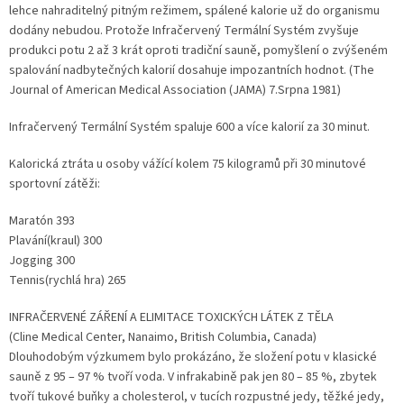
lehce nahraditelný pitným režimem, spálené kalorie už do organismu
dodány nebudou. Protože Infračervený Termální Systém zvyšuje
produkci potu 2 až 3 krát oproti tradiční sauně, pomyšlení o zvýšeném
spalování nadbytečných kalorií dosahuje impozantních hodnot. (The
Journal of American Medical Association (JAMA) 7.Srpna 1981)
Infračervený Termální Systém spaluje 600 a více kalorií za 30 minut.
Kalorická ztráta u osoby vážící kolem 75 kilogramů při 30 minutové
sportovní zátěži:
Maratón 393
Plavání(kraul) 300
Jogging 300
Tennis(rychlá hra) 265
INFRAČERVENÉ ZÁŘENÍ A ELIMITACE TOXICKÝCH LÁTEK Z TĚLA
(Cline Medical Center, Nanaimo, British Columbia, Canada)
Dlouhodobým výzkumem bylo prokázáno, že složení potu v klasické
sauně z 95 – 97 % tvoří voda. V infrakabině pak jen 80 – 85 %, zbytek
tvoří tukové buňky a cholesterol, v tucích rozpustné jedy, těžké jedy,