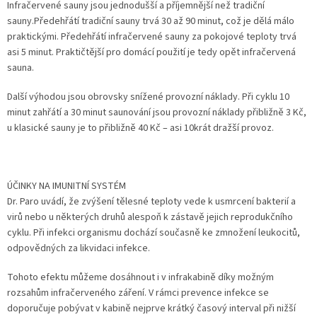
Infračervené sauny jsou jednodušší a příjemnější než tradiční
sauny.Předehřátí tradiční sauny trvá 30 až 90 minut, což je dělá málo
praktickými. Předehřátí infračervené sauny za pokojové teploty trvá
asi 5 minut. Praktičtější pro domácí použití je tedy opět infračervená
sauna.
Další výhodou jsou obrovsky snížené provozní náklady. Při cyklu 10
minut zahřátí a 30 minut saunování jsou provozní náklady přibližně 3 Kč,
u klasické sauny je to přibližně 40 Kč – asi 10krát dražší provoz.
ÚČINKY NA IMUNITNÍ SYSTÉM
Dr. Paro uvádí, že zvýšení tělesné teploty vede k usmrcení bakterií a
virů nebo u některých druhů alespoň k zástavě jejich reprodukčního
cyklu. Při infekci organismu dochází současně ke zmnožení leukocitů,
odpovědných za likvidaci infekce.
Tohoto efektu můžeme dosáhnout i v infrakabině díky možným
rozsahům infračerveného záření. V rámci prevence infekce se
doporučuje pobývat v kabině nejprve krátký časový interval při nižší