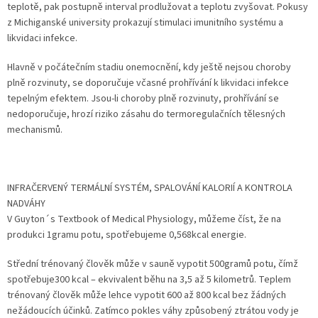
teplotě, pak postupně interval prodlužovat a teplotu zvyšovat. Pokusy
z Michiganské university prokazují stimulaci imunitního systému a
likvidaci infekce.
Hlavně v počátečním stadiu onemocnění, kdy ještě nejsou choroby
plně rozvinuty, se doporučuje včasné prohřívání k likvidaci infekce
tepelným efektem. Jsou-li choroby plně rozvinuty, prohřívání se
nedoporučuje, hrozí riziko zásahu do termoregulačních tělesných
mechanismů.
INFRAČERVENÝ TERMÁLNÍ SYSTÉM, SPALOVÁNÍ KALORIÍ A KONTROLA
NADVÁHY
V Guyton´s Textbook of Medical Physiology, můžeme číst, že na
produkci 1gramu potu, spotřebujeme 0,568kcal energie.
Střední trénovaný člověk může v sauně vypotit 500gramů potu, čímž
spotřebuje300 kcal – ekvivalent běhu na 3,5 až 5 kilometrů. Teplem
trénovaný člověk může lehce vypotit 600 až 800 kcal bez žádných
nežádoucích účinků. Zatímco pokles váhy způsobený ztrátou vody je