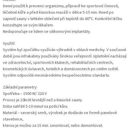
Denní použití k prevenci organizmu, přípravě ke sportovní činnosti,
léčebné kůře a před klasickou masáží v délce 5-15 min. ihned po
zapnutí sauny v lehkém oblečení při teplotě do 60°C. Konkrétní léčbu
konzultujte se svým lékařem.
Nedoporučuje se lidem se silikonovými implantáty.
Využití:
Systém byl zpočátku využíván výhradně v oblasti medicíny. V současné
době jsou infrakabiny používány širokou veřejností. Uplatnění nacházejí
ve zdravotnictví, sportovních klubech, rehabilitačních centrech,
kosmetických ústavech, hotelích a domácnostech po celém světě.
Systém odpovídá mezinárodnímu bezpečnostnímu standartu.
Základní parametry:
Spotřeba – 1500 W/ 220 V
Provoz je 10krát levnější než u klasické sauny.
Doba nahřátí 5-10 minut na potící kůru.
Materiál – severský smrk, výrobek je dodáván ve formě panelové
stavebnice,
kterou je možno za 15 min. smontovat, nebo demontovat.