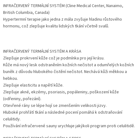
INFRAČERVENÝ TERMÁLNÍ SYSTÉM (Cline Medical Center, Nanaimo,
British Columbia, Canada)
Hypertermní terapie jako jedna z mála zvyšuje hladinu růstového
hormonu, což zlepšuje kvalitu lidských tkání včetně svalů.
INFRAČERVENÝ TERMÁLNÍ SYSTÉM A KRÁSA
Zlepšuje prokrvení kůže což je podmínka pro její krásu.
Kůže má nový lesk odstraněním kožních nečistot a odumřelých kožních
buněk z důvodu hlubokého čistění nečistot. Nechává kůži měkkou a
hebkou.
Zlepšuje elasticitu a napětí kůže.
Zlepšuje akné, ekzémy, psoriasis, popáleniny, poškození kůže
(odřeniny, pořezání).
Otevřené rány se lépe hojí se zmenšením velikosti jizvy.
Hluboké prohřátí tkání a následné pocení pomáhá k odstraňování
celulitidy.
Používání infračervené sauny urychluje jakýkoli program proti celulitidě.