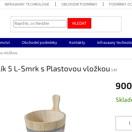
INFRASAUNY TECHNOLOGIE
OBCHODNÍ PODMÍNKY
PODMÍNKY OC
HLEDAT
enství
Obchodní podmínky
Kontakty
Infrasauny technol
ou vložkou
ík 5 L-Smrk s Plastovou vložkou
143
900
Měrná
Skla
cena: