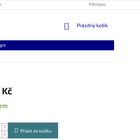
HRANY OSOBNÍCH ÚDAJŮ
Přihlášení
NÁKUPNÍ
Prázdný košík
KOŠÍK
ogie
 Kč
dem
Přidat do košíku