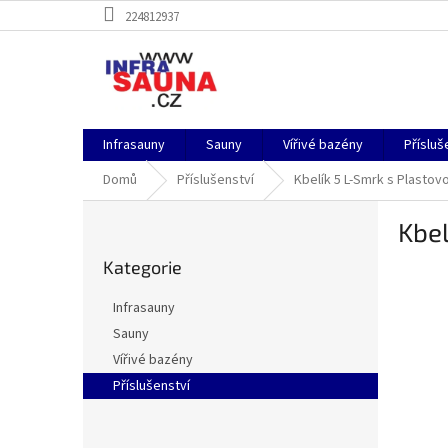
Přejít
224812937
na
obsah
Infrasauny
Sauny
Vířivé bazény
Přísluš
Domů
Příslušenství
Kbelík 5 L-Smrk s Plastov
P
Kbel
o
Přeskočit
s
Kategorie
kategorie
t
r
Infrasauny
a
Sauny
n
Vířivé bazény
n
í
Příslušenství
p
a