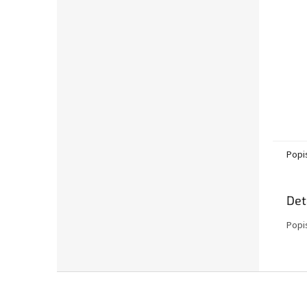
n
e
l
Popi
Det
Popi
Z
á